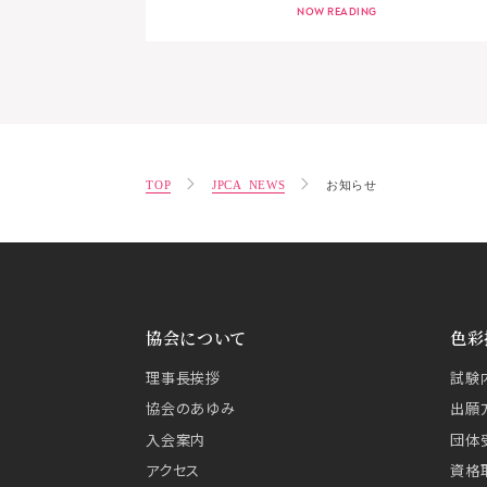
TOP
JPCA NEWS
お知らせ
協会について
色彩
理事長挨拶
試験
協会のあゆみ
出願
入会案内
団体
アクセス
資格