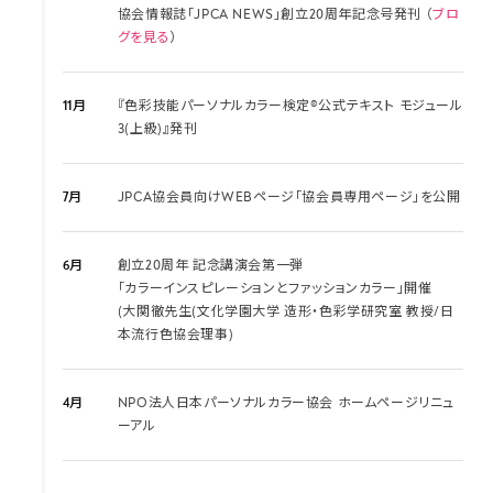
協会情報誌「JPCA NEWS」創立20周年記念号発刊 （
ブロ
グを見る
）
11月
『色彩技能パーソナルカラー検定®公式テキスト モジュール
3(上級)』発刊
7月
JPCA協会員向けWEBページ「協会員専用ページ」を公開
6月
創立20周年 記念講演会第一弾
「カラーインスピレーションとファッションカラー」開催
(大関徹先生(文化学園大学 造形・色彩学研究室 教授/日
本流行色協会理事)
4月
NPO法人日本パーソナルカラー協会 ホームページリニュ
ーアル