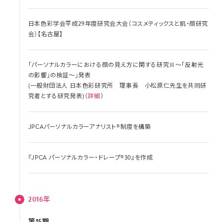
日本色彩学会平成29年度研究会大会（コスメティックスと肌・顔研究
会）【名古屋】
「パーソナルカラーにおける顔の見え方に関する研究Ⅲ～「反射光
の影響」の検証～」発表
(一般財団法人 日本色彩研究所 理事長 小松原仁先生を共同研
究者とする研究発表)（
詳細
）
JPCAパーソナルカラーアナリスト®制度を構築
『JPCA パーソナルカラー・ドレープ®30』を作成
2016年
第15期