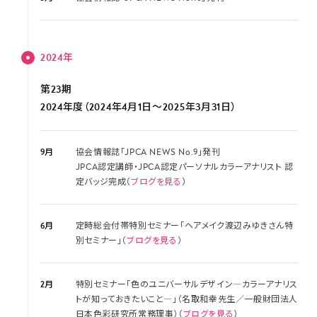
2024年
第23期
2024年度（2024年4月1日～2025年3月31日）
9月
協会情報誌「JPCA NEWS No.9」発刊
JPCA認定講師・JPCA認定パーソナルカラーアナリスト 認
定バッジ完成（
ブログを見る
）
6月
定時総会付帯特別セミナー「ヘアメイク渡辺みゆきさん特
別セミナー」（
ブログを見る
）
2月
特別セミナー「色のユニバーサルデザイン―カラーアナリス
トが知っておきたいこと―」（名取和幸先生／一般財団法人
日本色彩研究所常務理事）（
ブログを見る
）