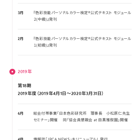
3月
『色彩技能パーソナルカラー検定®公式テキスト モジュール
２(中級)』発刊
2月
『色彩技能パーソナルカラー検定®公式テキスト モジュール
１(初級)』発刊
2019年
第18期
2019年度（2019年4月1日～2020年3月31日）
6月
総会付帯事業「日本色彩研究所 理事長 小松原仁先生
セミナー」開催 同「協会員懇親会 at 目黒雅叙園」開催
4月
情報誌「JPCA NEWS」をリニューアルし発行