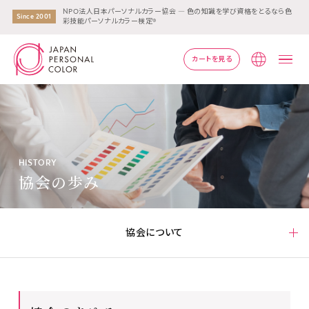
NPO法人日本パーソナルカラー協会 ― 色の知識を学び資格をとるなら色
Since 2001
彩技能パーソナルカラー検定®
カートを見る
Lang
HISTORY
協会の歩み
協会について
協会について