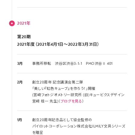
2021年
第20期
2021年度（2021年4月1日～2022年3月31日）
3月
事務所移転 渋谷区渋谷3-1-1 PMO渋谷Ⅱ 401
2月
創立20周年 記念講演会第二弾
「美しい『虹色キューブ』を作ろう！」開催
(宮﨑フォトジオメトリー研究所 (旧)キュービクスデザイン
宮﨑 桂一 先生)（
ブログを見る
）
1月
創立20周年記念品として協会監修の
パイロットコーポレーション株式会社ILMILY文具シリーズ
を贈呈