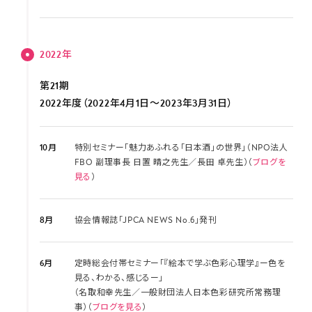
2022年
第21期
2022年度（2022年4月1日～2023年3月31日）
10月
特別セミナー「魅力あふれる「日本酒」の世界」（NPO法人
FBO 副理事長 日置 晴之先生／長田 卓先生）（
ブログを
見る
）
8月
協会情報誌「JPCA NEWS No.6」発刊
6月
定時総会付帯セミナー「『絵本で学ぶ色彩心理学』ー色を
見る、わかる、感じるー」
（名取和幸先生／一般財団法人日本色彩研究所常務理
事）（
ブログを見る
）