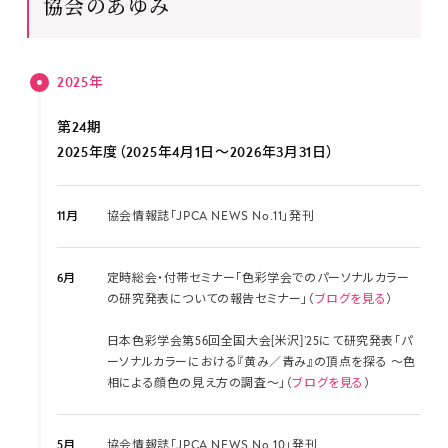
協会のあゆみ
理事長挨拶
協会の歩み
2025年
入会案内
第24期
2025年度（2025年4月1日～2026年3月31日）
11月
協会情報誌「JPCA NEWS No.11」発刊
6月
定時総会・付帯セミナー「色彩学会でのパーソナルカラー
の研究発表についての報告セミナー」（
ブログを見る
）
日本色彩学会第56回全国大会[米沢]’25にて研究発表「パ
ーソナルカラーにおける『黄み／青み』の頂点を探る 〜色
相による顔色の見え方の調査〜」（
ブログを見る
）
5月
協会情報誌「JPCA NEWS No.10」発刊