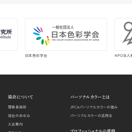
日本色彩学会
NPO法
協会について
パーソナルカラーとは
理事長挨拶
JPCAパーソナルカラーの強み
協会のあゆみ
パーソナルカラーの活用法
入会案内
プロフェッショナルの資格