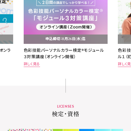
申込締切：8月26日(水)迄
オンラ
色彩技能パーソナルカラー検定®モジュール
色彩技
３対策講座（オンライン開催）
ル１（
詳しく見る
詳しく
LICENSES
検定・資格