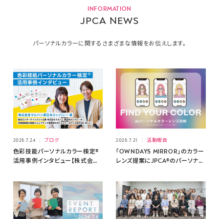
INFORMATION
JPCA NEWS
パーソナルカラーに関するさまざまな情報をお伝えします。
2026.7.24
ブログ
2026.7.21
活動報告
色彩技能パーソナルカラー検定®
「OWNDAYS MIRROR」のカラー
活用事例インタビュー【株式会社
レンズ提案にJPCA®のパーソナル
マルハン東日本カンパニー 様】
カラー理論が活用されました【株
式会社オンデーズ】