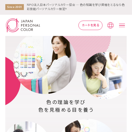
NPO法人日本パーソナルカラー協会 ― 色の知識を学び資格をとるなら色
Since 2001
彩技能パーソナルカラー検定®
カートを見る
Lang
色の理論を学び
色を見極める目を養う