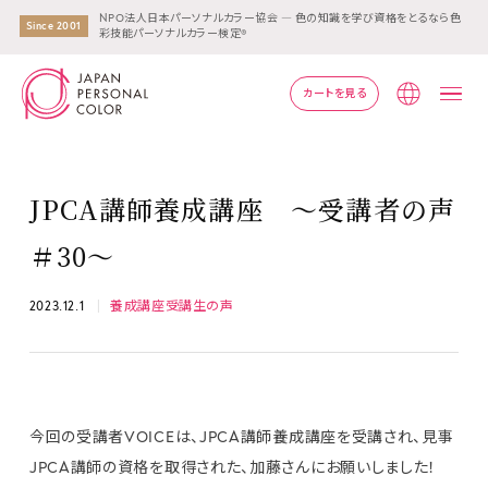
NPO法人日本パーソナルカラー協会 ― 色の知識を学び資格をとるなら色
Since 2001
彩技能パーソナルカラー検定®
カートを見る
Lang
JPCA講師養成講座 ～受講者の声
＃30～
2023.12.1
養成講座受講生の声
今回の受講者VOICEは、JPCA講師養成講座を受講され、見事
JPCA講師の資格を取得された、加藤さんにお願いしました！