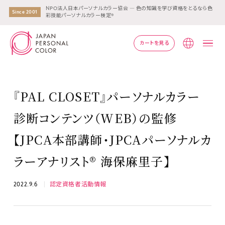
NPO法人日本パーソナルカラー協会 ― 色の知識を学び資格をとるなら色
Since 2001
彩技能パーソナルカラー検定®
カートを見る
Lang
『PAL CLOSET』パーソナルカラー
診断コンテンツ（WEB）の監修
【JPCA本部講師・JPCAパーソナルカ
ラーアナリスト® 海保麻里子】
2022.9.6
認定資格者活動情報