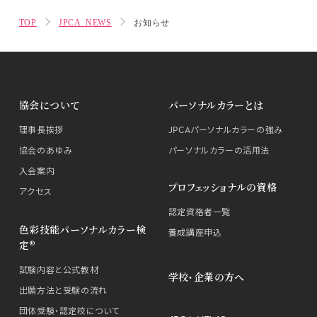
TOP
JPCA NEWS
お知らせ
協会について
パーソナルカラーとは
理事長挨拶
JPCAパーソナルカラーの強み
協会のあゆみ
パーソナルカラーの活用法
入会案内
プロフェッショナルの資格
アクセス
認定資格者一覧
色彩技能パーソナルカラー検
養成講座申込
定®
試験内容と公式教材
学校・企業の方へ
出願方法と受験の流れ
団体受験・認定校について