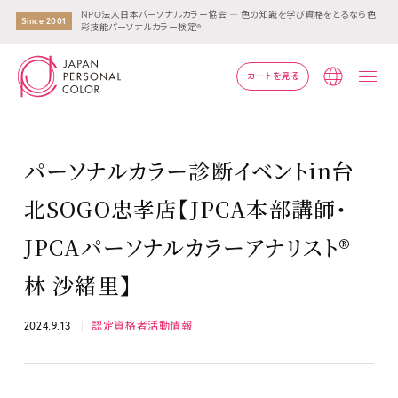
NPO法人日本パーソナルカラー協会 ― 色の知識を学び資格をとるなら色
Since 2001
彩技能パーソナルカラー検定®
カートを見る
Lang
パーソナルカラー診断イベントin台
北SOGO忠孝店【JPCA本部講師・
JPCAパーソナルカラーアナリスト®
林 沙緒里】
2024.9.13
認定資格者活動情報