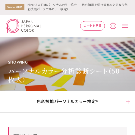
NPO法人日本パーソナルカラー協会 ― 色の知識を学び資格をとるなら色
Since 2001
彩技能パーソナルカラー検定®
カートを見る
Lang
SHOPPING
パーソナルカラー分析診断シート（50
枚入）
色彩技能パーソナルカラー検定®
色彩技能パーソナルカラー検定®