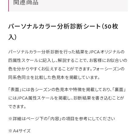
関連商品
試験内容と公式教材
出願方法と受験の流れ
パーソナルカラー分析診断シート（50枚
団体受験・認定校について
入）
資格取得者の声
パーソナルカラー分析診断を行った結果をJPCAオリジナルの
四属性スケールに記入し、解説することで、お客様にお似合いの
よくあるご質問
色を分かりやすくお伝えすることができます。フォーシーズンの
同系色同士を比較した色見本を掲載しています。
検定申込み
「表面」には各シーズンの色見本や特徴を掲載しており、「裏面」
教材・関連商品
にはJPCA属性スケールを掲載し、診断結果を書き込むことが
できます。
※詳細はページ下の「内容」の項目を参考にしてください
※Ａ4サイズ