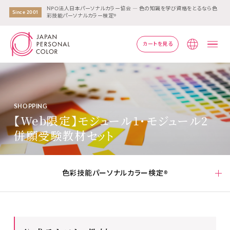
NPO法人日本パーソナルカラー協会 ― 色の知識を学び資格をとるなら色
Since 2001
彩技能パーソナルカラー検定®
カートを見る
Lang
SHOPPING
【Web限定】モジュール1・モジュール2
併願受験教材セット
色彩技能パーソナルカラー検定®
色彩技能パーソナルカラー検定®