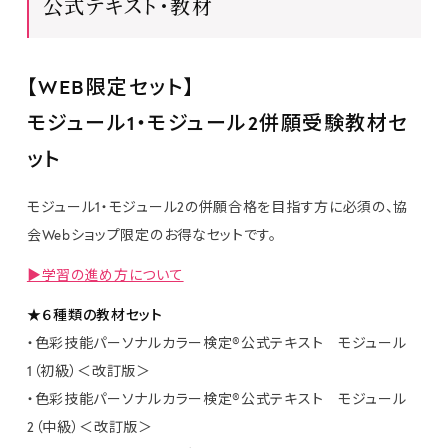
公式テキスト・教材
試験内容と公式教材
出願方法と受験の流れ
【WEB限定セット】
団体受験・認定校について
モジュール1・モジュール2併願受験教材セ
ット
資格取得者の声
モジュール1・モジュール2の併願合格を目指す方に必須の、協
よくあるご質問
会Webショップ限定のお得なセットです。
検定申込み
▶学習の進め方について
★６種類の教材セット
教材・関連商品
・色彩技能パーソナルカラー検定®公式テキスト モジュール
1（初級）＜改訂版＞
・色彩技能パーソナルカラー検定®公式テキスト モジュール
2（中級）＜改訂版＞