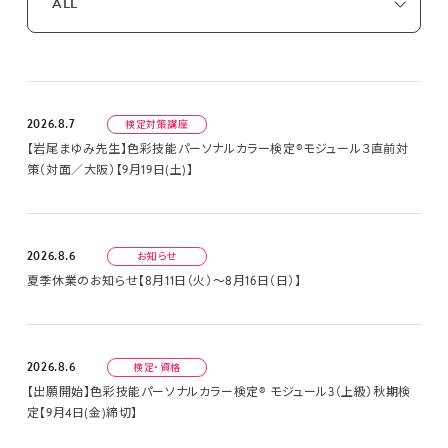
ALL
お知らせ
活動報告
ブログ
2026.8.7
検定対策講座
【岩尾まゆみ先生】色彩技能パーソナルカラー検定®モジュール３直前対
策（対面／大阪）【9月19日(土)】
2026.8.6
お知らせ
夏季休業のお知らせ【8月11日（火）～8月16日（日）】
2026.8.6
検定・資格
【出願開始】色彩技能パーソナルカラー検定® モジュール3（上級）秋期検
定【9月4日(金)締切】