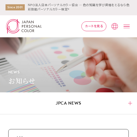
NPO法人日本パーソナルカラー協会 ― 色の知識を学び資格をとるなら色
Since 2001
彩技能パーソナルカラー検定®
カートを見る
Lang
NEWS
お知らせ
JPCA NEWS
JPCA NEWS