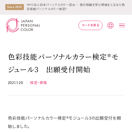
NPO法人日本パーソナルカラー協会 ― 色の知識を学び資格をとるなら色
Since 2001
彩技能パーソナルカラー検定®
カートを見る
Lang
色彩技能パーソナルカラー検定®モ
ジュール3 出願受付開始
2021.1.20
検定・資格
色彩技能パーソナルカラー検定®モジュール3の出願受付を開
始しました。