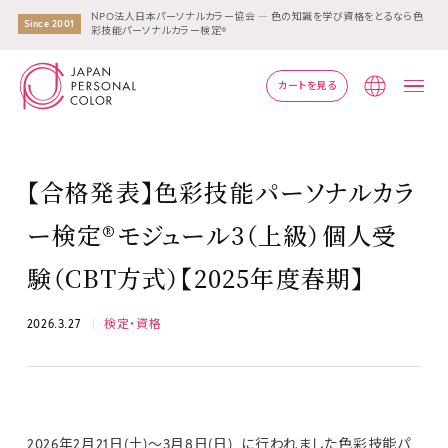
NPO法人日本パーソナルカラー協会 ― 色の知識を学び資格をとるなら色
Since 2001
彩技能パーソナルカラー検定®
カートを見る
Lang
【合格発表】色彩技能パーソナルカラ
ー検定®モジュール3（上級）個人受
験（CBT方式）【2025年度春期】
2026.3.27
検定・資格
2026年2月21日(土)～3月8日(日) に行われました色彩技能パ