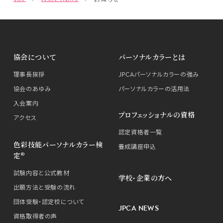
協会について
パーソナルカラーとは
理事長挨拶
JPCAパーソナルカラーの強み
協会のあゆみ
パーソナルカラーの活用法
入会案内
プロフェッショナルの資格
アクセス
認定資格者一覧
色彩技能パーソナルカラー検
養成講座申込
定®
試験内容と公式教材
学校・企業の方へ
出願方法と受験の流れ
団体受験・認定校について
JPCA NEWS
資格取得者の声