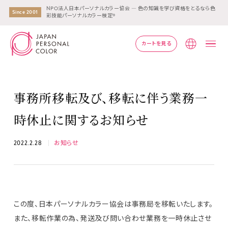
NPO法人日本パーソナルカラー協会 ― 色の知識を学び資格をとるなら色
Since 2001
彩技能パーソナルカラー検定®
カートを見る
Lang
事務所移転及び、移転に伴う業務一
時休止に関するお知らせ
2022.2.28
お知らせ
この度、日本パーソナルカラー協会は事務局を移転いたします。
また、移転作業の為、発送及び問い合わせ業務を一時休止させ