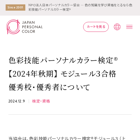
NPO法人日本パーソナルカラー協会 ― 色の知識を学び資格をとるなら色
Since 2001
彩技能パーソナルカラー検定®
カートを見る
Lang
色彩技能パーソナルカラー検定®
【2024年秋期】 モジュール３合格
優秀校・優秀者について
2024.12.9
検定・資格
当協会は、色彩技能パーソナルカラー検定®モジュール３（上