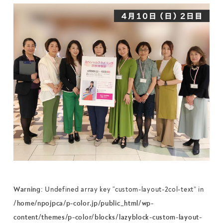
Warning
: Undefined array key “custom-layout-2col-text” in
/home/npojpca/p-color.jp/public_html/wp-
content/themes/p-color/blocks/lazyblock-custom-layout-