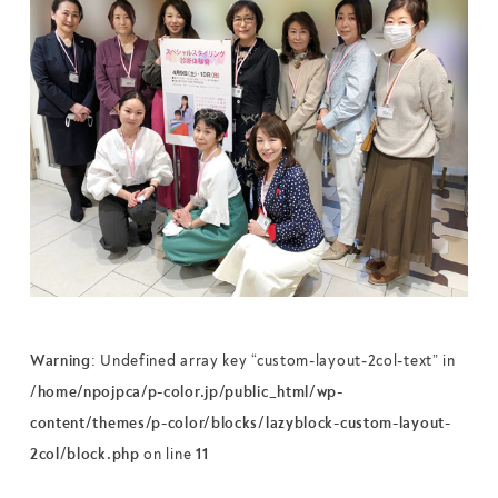
Warning
: Undefined array key “custom-layout-2col-text” in
/home/npojpca/p-color.jp/public_html/wp-
content/themes/p-color/blocks/lazyblock-custom-layout-
2col/block.php
on line
11