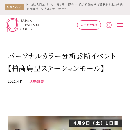
NPO法人日本パーソナルカラー協会 ― 色の知識を学び資格をとるなら色
Since 2001
彩技能パーソナルカラー検定®
カートを見る
Lang
パーソナルカラー分析診断イベント
【柏髙島屋ステーションモール】
2022.4.11
活動報告