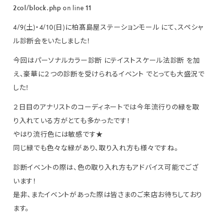
2col/block.php
on line
11
4/9(土)・4/10(日)に柏髙島屋ステーションモール にて、スペシャ
ル診断会をいたしました！
今回はパーソナルカラー診断 にテイストスケール法診断 を加
え、豪華に２つの診断を受けられるイベント でとっても大盛況で
した！
２日目のアナリストのコーディネートでは今年流行りの緑を取
り入れている方がとても多かったです！
やはり流行色には敏感です★
同じ緑でも色々な緑があり、取り入れ方も様々ですね。
診断イベントの際は、色の取り入れ方もアドバイス可能でござ
います！
是非、またイベントがあった際は皆さまのご来店お待ちしており
ます。