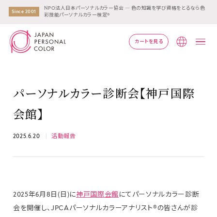
NPO法人日本パーソナルカラー協会 ― 色の知識を学び資格をとるなら色
Since 2001
彩技能パーソナルカラー検定®
カートを見る
Lang
パーソナルカラー診断会【神戸国際
会館】
2025.6.20
活動報告
2025年6月8日(日)に
神戸国際会館
にてパーソナルカラー診断
会を開催し、JPCAパーソナルカラーアナリスト®の皆さんが診