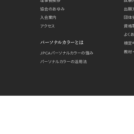
理事長挨拶
試験
協会のあゆみ
出願
入会案内
団体
アクセス
資格
よく
パーソナルカラーとは
検定
教材
JPCAパーソナルカラーの強み
パーソナルカラーの活用法