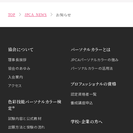
TOP
JPCA NEWS
お知らせ
協会について
パーソナルカラーとは
理事長挨拶
JPCAパーソナルカラーの強み
協会のあゆみ
パーソナルカラーの活用法
入会案内
プロフェッショナルの資格
アクセス
認定資格者一覧
色彩技能パーソナルカラー検
養成講座申込
定®
試験内容と公式教材
学校・企業の方へ
出願方法と受験の流れ