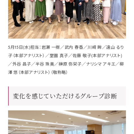
5月15日(水)担当：岩瀬 一樹／武内 春香／川﨑 眸／遠山 るり
子（本部アナリスト）／堂園 真子／佐藤 敬子(本部アナリスト)
／外谷 昌子／半谷 珠美／榊原 弥栄子／ナリシマ アキエ／柳
澤 悠（本部アナリスト）（敬称略）
変化を感じていただけるグループ診断