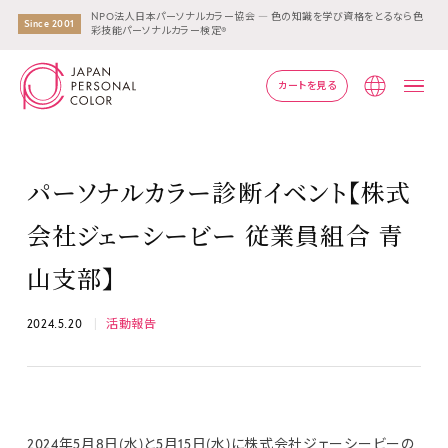
NPO法人日本パーソナルカラー協会 ― 色の知識を学び資格をとるなら色
Since 2001
彩技能パーソナルカラー検定®
カートを見る
Lang
パーソナルカラー診断イベント【株式
会社ジェーシービー 従業員組合 青
山支部】
2024.5.20
活動報告
2024年5月8日(水)と5月15日(水)に株式会社ジェーシービーの