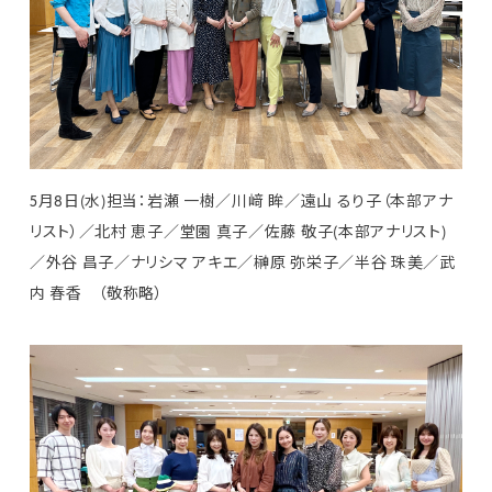
5月8日(水)担当：岩瀬 一樹／川﨑 眸／遠山 るり子（本部アナ
リスト）／北村 恵子／堂園 真子／佐藤 敬子(本部アナリスト)
／外谷 昌子／ナリシマ アキエ／榊原 弥栄子／半谷 珠美／武
内 春香 （敬称略）