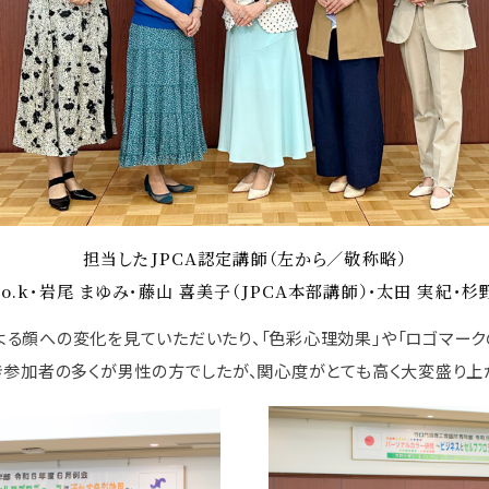
担当したJPCA認定講師（左から／敬称略）
Co.k・岩尾 まゆみ・藤山 喜美子（JPCA本部講師）・太田 実紀・杉
る顔への変化を見ていただいたり、「色彩心理効果」や「ロゴマーク
き参加者の多くが男性の方でしたが、関心度がとても高く大変盛り上