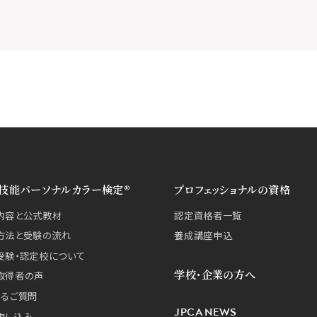
技能パーソナルカラー検定®
プロフェッショナルの資格
内容と公式教材
認定資格者一覧
方法と受験の流れ
養成講座申込
受験・認定校について
学校・企業の方へ
取得者の声
あるご質問
JPCA NEWS