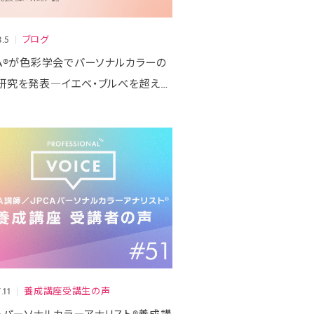
8.5
ブログ
CA®が色彩学会でパーソナルカラーの
研究を発表―イエベ・ブルべを超えた
み・青み」の頂点をデータで可視化
.11
養成講座受講生の声