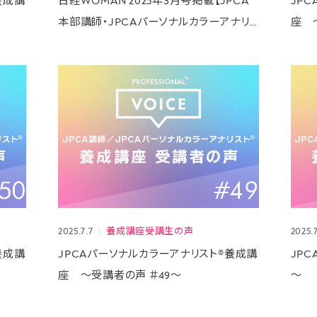
養成講
日経WOMAN 2025年3月号掲載【JPCA
JP
本部講師・JPCAパーソナルカラーアナリ
座 
スト® 友田 佳美】
2025.7.7
養成講座受講生の声
2025.7
養成講
JPCAパーソナルカラーアナリスト®養成講
JP
座 ～受講者の声 ＃49～
～