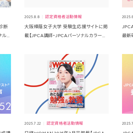
講座受講生の声
2022
2025.8.8
認定資格者活動情報
2025.
2021
診断
大阪樟蔭女子大学 受験生応援サイトに掲
JP
ソナルカ
載【JPCA講師・JPCAパーソナルカラーア
最新
ナリスト® 瀬戸 さくら】
「黄
2025.7.22
認定資格者活動情報
2025.7