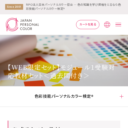
NPO法人日本パーソナルカラー協会 ― 色の知識を学び資格をとるなら色
Since 2001
彩技能パーソナルカラー検定®
カートを見る
Lang
【WEB限定セット】モジュール1受験対
応教材セット＜過去問付き＞
色彩技能パーソナルカラー検定®
色彩技能パーソナルカラー検定®