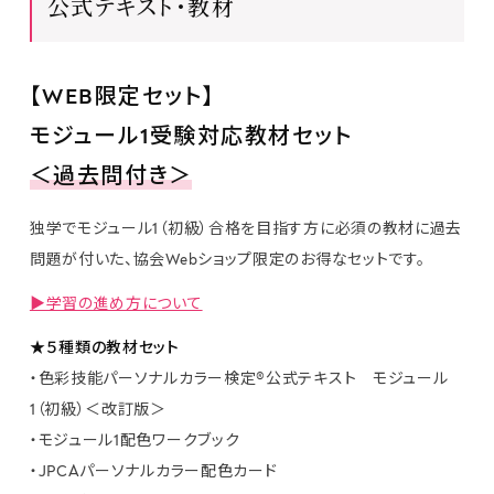
公式テキスト・教材
試験内容と公式教材
出願方法と受験の流れ
【WEB限定セット】
団体受験・認定校について
モジュール1受験対応教材セット
＜過去問付き＞
資格取得者の声
独学でモジュール1（初級）合格を目指す方に必須の教材に過去
よくあるご質問
問題が付いた、協会Webショップ限定のお得なセットです。
検定申込み
▶学習の進め方について
★５種類の教材セット
教材・関連商品
・色彩技能パーソナルカラー検定®公式テキスト モジュール
1（初級）＜改訂版＞
・モジュール1配色ワークブック
・JPCAパーソナルカラー配色カード