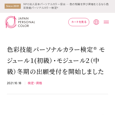
NPO法人日本パーソナルカラー協会 ― 色の知識を学び資格をとるなら色
Since 2001
彩技能パーソナルカラー検定®
カートを見る
Lang
色彩技能パーソナルカラー検定® モ
ジュール１(初級）・モジュール２（中
級）冬期の出願受付を開始しました
2021.10.18
検定・資格