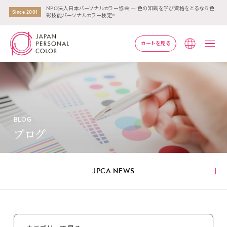
NPO法人日本パーソナルカラー協会 ― 色の知識を学び資格をとるなら色
Since 2001
彩技能パーソナルカラー検定®
カートを見る
Lang
BLOG
ブログ
JPCA NEWS
JPCA NEWS