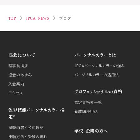
TOP
JPCA NEWS
ブログ
協会について
パーソナルカラーとは
理事長挨拶
JPCAパーソナルカラーの強み
協会のあゆみ
パーソナルカラーの活用法
入会案内
プロフェッショナルの資格
アクセス
認定資格者一覧
色彩技能パーソナルカラー検
養成講座申込
定®
試験内容と公式教材
学校・企業の方へ
出願方法と受験の流れ